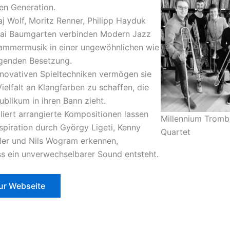
en Generation.
aj Wolf, Moritz Renner, Philipp Hayduk
ai Baumgarten verbinden Modern Jazz
ammermusik in einer ungewöhnlichen wie
genden Besetzung.
nnovativen Spieltechniken vermögen sie
Vielfalt an Klangfarben zu schaffen, die
ublikum in ihren Bann zieht.
lliert arrangierte Kompositionen lassen
Millennium Trom
nspiration durch György Ligeti, Kenny
Quartet
er und Nils Wogram erkennen,
s ein unverwechselbarer Sound entsteht.
ur Webseite