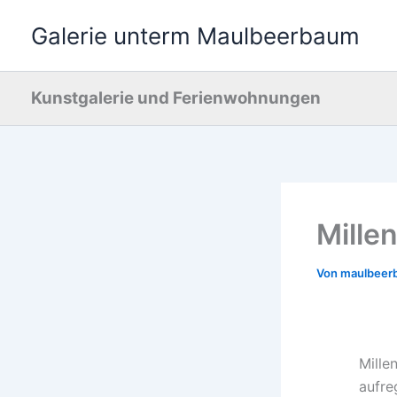
Zum
Galerie unterm Maulbeerbaum
Inhalt
springen
Kunstgalerie und Ferienwohnungen
Mille
Von
maulbee
Mille
aufre