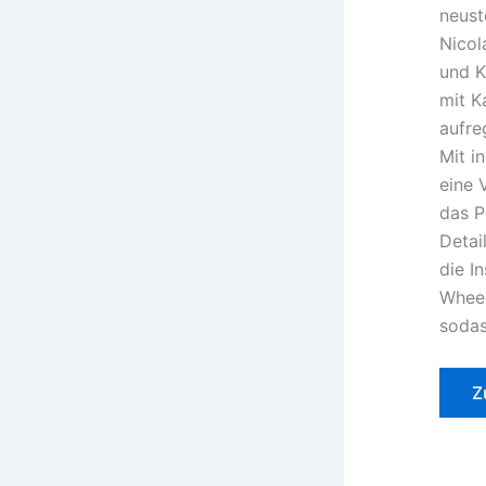
neust
Nicol
und K
mit K
aufre
Mit i
eine 
das P
Detai
die I
Wheel
sodas
Z