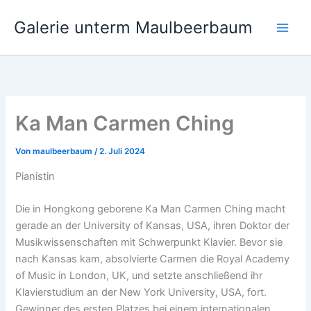
Zum
Galerie unterm Maulbeerbaum
Inhalt
springen
Ka Man Carmen Ching
Von
maulbeerbaum
/
2. Juli 2024
Pianistin
Die in Hongkong geborene Ka Man Carmen Ching macht
gerade an der University of Kansas, USA, ihren Doktor der
Musikwissenschaften mit Schwerpunkt Klavier. Bevor sie
nach Kansas kam, absolvierte Carmen die Royal Academy
of Music in London, UK, und setzte anschließend ihr
Klavierstudium an der New York University, USA, fort.
Gewinner des ersten Platzes bei einem internationalen